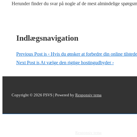
Herunder finder du svar på nogle af de mest almindelige spørg
Indlægsnavigation
Previous Post is
‹ Hvis du ønsker at forbedre din online tilsted
Next Post is
At vælge den rigtige hostingudbyder ›
Copyright © 2026
FSVS
| Powered by
Responsiv tema
Copyright © 2026
FSVS
| Powered by
Responsiv tema